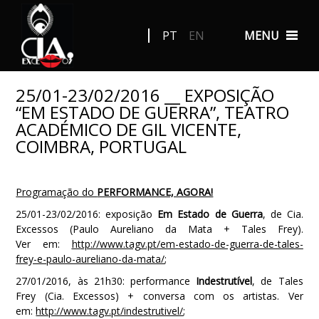
PT
EN
MENU
25/01-23/02/2016 __ EXPOSIÇÃO
“EM ESTADO DE GUERRA”, TEATRO
ACADÉMICO DE GIL VICENTE,
COIMBRA, PORTUGAL
Programação do
PERFORMANCE, AGORA!
25/01-23/02/2016: exposição
Em Estado de Guerra
, de Cia.
Excessos (Paulo Aureliano da Mata + Tales Frey).
Ver em:
http://www.tagv.pt/em-estado-de-guerra-de-tales-
frey-e-paulo-aureliano-da-mata/
;
27/01/2016, às 21h30: performance
Indestrutível
, de Tales
Frey (Cia. Excessos) + conversa com os artistas. Ver
em:
http://www.tagv.pt/indestrutivel/
;