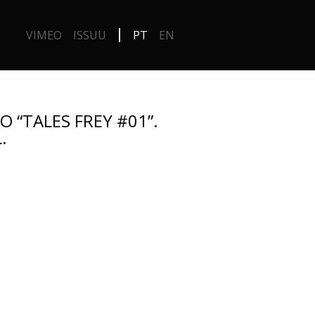
VIMEO
ISSUU
PT
EN
 “TALES FREY #01”.
.