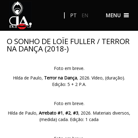
PT
EN
MENU
O SONHO DE LOÏE FULLER / TERROR
NA DANÇA (2018-)
Foto em breve.
Hilda de Paulo,
Terror na Dança
, 2026. Vídeo, (duração).
Edição: 5 + 2 P.A.
Foto em breve.
Hilda de Paulo,
Arrebato
#1
,
#2
,
#3
, 2026. Materiais diversos,
(medida) cada. Edição: 1 cada