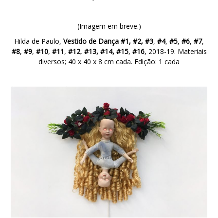
(Imagem em breve.)
Hilda de Paulo,
Vestido de Dança #1, #2, #3
,
#4
,
#5
,
#6
,
#7
,
#8
,
#9
,
#10
,
#11
,
#12
,
#13, #14, #15
,
#16
, 2018-19. Materiais
diversos; 40 x 40 x 8 cm cada. Edição: 1 cada