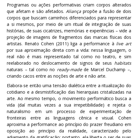
Programas ou ações performativas criam corpos alterados
que afetam e são afetados.
Aliança
propõe a fusão de dois
corpos que buscam caminhos diferenciados para representar
a si mesmos, por meio de um ritual de integração de suas
histórias, de suas cicatrizes, memórias e experiências – vide a
projeção de imagens de fragmentos das marcas físicas dos
artistas. Renato Cohen (2011) liga a performance à
live art
por sua aproximação direta com a vida: nessa linguagem, o
real não é mais representado tal como no teatro, e sim
reelaborado no deslocamento de signos de seus
habitats
naturais – tal como no
ready-made
de Marcel Duchamp –,
criando cacos entre as noções de arte e não arte.
Elabora-se então uma tensão dialética entre a ritualização do
cotidiano e a desmistificação das hierarquias cristalizadas na
arte. Ao mesmo tempo, o movimento performático busca a
vida (daí muitas vezes a sua irrepetibilidade) e rejeita o
naturalismo em um processo de experimentação de
fronteiras entre as linguagens cênica e visual. Cohen
aproxima a performance ao princípio do prazer freudiano em
oposição ao princípio da realidade, caracterizado pelo
adiamento da gratificação: portanto, ela liberta o ser de suas