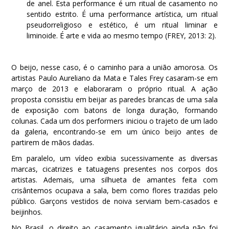
de anel. Esta performance é um ritual de casamento no
sentido estrito. É uma performance artística, um ritual
pseudorreligioso e estético, é um ritual liminar e
liminoide. É arte e vida ao mesmo tempo (FREY, 2013: 2).
O beijo, nesse caso, é o caminho para a união amorosa. Os
artistas Paulo Aureliano da Mata e Tales Frey casaram-se em
março de 2013 e elaboraram o próprio ritual. A ação
proposta consistiu em beijar as paredes brancas de uma sala
de exposição com batons de longa duração, formando
colunas. Cada um dos performers iniciou o trajeto de um lado
da galeria, encontrando-se em um único beijo antes de
partirem de mãos dadas.
Em paralelo, um vídeo exibia sucessivamente as diversas
marcas, cicatrizes e tatuagens presentes nos corpos dos
artistas. Ademais, uma silhueta de amantes feita com
crisântemos ocupava a sala, bem como flores trazidas pelo
público. Garçons vestidos de noiva serviam bem-casados e
beijinhos.
No Brasil, o direito ao casamento igualitário ainda não foi