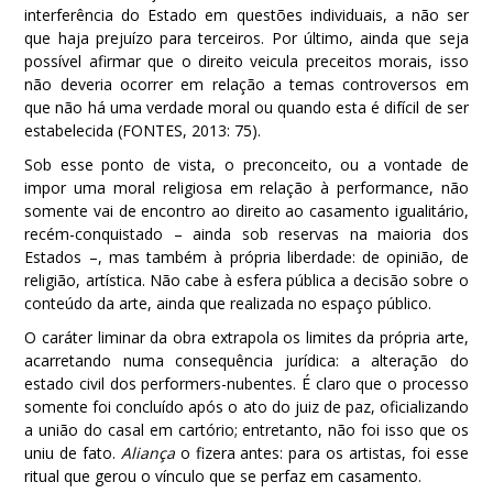
interferência do Estado em questões individuais, a não ser
que haja prejuízo para terceiros. Por último, ainda que seja
possível afirmar que o direito veicula preceitos morais, isso
não deveria ocorrer em relação a temas controversos em
que não há uma verdade moral ou quando esta é difícil de ser
estabelecida (FONTES, 2013: 75).
Sob esse ponto de vista, o preconceito, ou a vontade de
impor uma moral religiosa em relação à performance, não
somente vai de encontro ao direito ao casamento igualitário,
recém-conquistado – ainda sob reservas na maioria dos
Estados –, mas também à própria liberdade: de opinião, de
religião, artística. Não cabe à esfera pública a decisão sobre o
conteúdo da arte, ainda que realizada no espaço público.
O caráter liminar da obra extrapola os limites da própria arte,
acarretando numa consequência jurídica: a alteração do
estado civil dos performers-nubentes. É claro que o processo
somente foi concluído após o ato do juiz de paz, oficializando
a união do casal em cartório; entretanto, não foi isso que os
uniu de fato.
Aliança
o fizera antes: para os artistas, foi esse
ritual que gerou o vínculo que se perfaz em casamento.