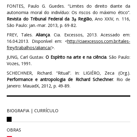
FONTES, Paulo G. Guedes. “Limites do direito diante da
autonomia moral do indivíduo: Os riscos do máximo ético”.
Revista do Tribunal Federal da 3
Região
, Ano XXIV, n. 116,
a
São Paulo: jan.-mar. 2013, p. 69-82.
FREY, Tales.
Aliança
. Cia. Excessos, 2013. Acessado em:
16.04.2013. Disponível em: <
http://ciaexcessos.com.br/tales-
frey/trabalhos/alianca/
>.
JUNG, Carl Gustav.
O Espírito na arte e na ciência
. São Paulo:
Vozes, 1991.
SCHECHNER, Richard. “Ritual”. In: LIGIÉRO, Zeca (Org.).
Performance e antropologia de Richard Schechner
. Rio de
Janeiro: MauadX, 2012, p. 49-89.
BIOGRAFIA | CURRÍCULO
OBRAS