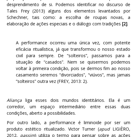
desprendimento de si. Podemos identificar no discurso de
Tales Frey (2013) alguns dos elementos levantados por
Schechner, tais como: a escolha de roupas novas, a
elaboração de ações especiais e o diálogo com tradições
[2]
.
A performance ocorreu uma única vez, com potente
eficácia ritualística, já que transformou o nosso estado
civil para sempre. De “solteiros”, passamos para a
situação de “casados”. Nem se quisermos podemos
voltar à primeira condição, pois se dermos fim ao nosso
casamento seremos “divorciados”, “viúvos”, mas jamais
“solteiros” outra vez (FREY, 2013: 2).
Aliança
liga esses dois mundos identitários. Ela é um
corredor, um espaço intermediário entre essas duas
condições, aberto a possibilidades.
Por outro lado, a performance é liminoide por ser um
produto estético ritualizado. Victor Turner (
apud
LIGIÈRO,
2012,
passim
) utiliza o termo para pensar sobre as ações