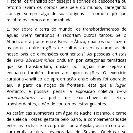
História, os trânsitos por desejos e sonhos de descoberta ou
retorno levam os corpos pela pele do mundo, carregando
consigo sempre algo de suas origens — como o pó que
recobre os corpos em caminhada.
E, por sobre a terra do mundo, os transbordamentos de
águas unem territórios e recortam outros tantos. Se o
Atlântico é a ponte entre Brasil e África, quantos rios fazem
as pontes entre regiões de culturas diversas como as de
nosso país de dimensões continentais? As pessoas artistas
de
terra abrecaminhos
ondulam por categorias temáticas
que se transbordam, unidas por águas que separam
enquanto também fomentam aproximações. O exercício
curatorial-analítico de aproximação entre obras foi operado
aqui a partir da noção de fronteira, esta que é
lugar
.
Portanto, é possível pensar a exposição coletiva
terra
abrecaminhos
a partir de eixos-chave de leitura
transbordantes, e não de contornos estrangulantes.
As cerâmicas submersas em água de Rachel Hoshino, a carne
de Celeida Tostes gestada pelo barro, a complementaridade
entre as rochas e o corpo de Laura Aguilar, assim como as
cartografias-pinturas evaporadas de Suzana Queiroga se