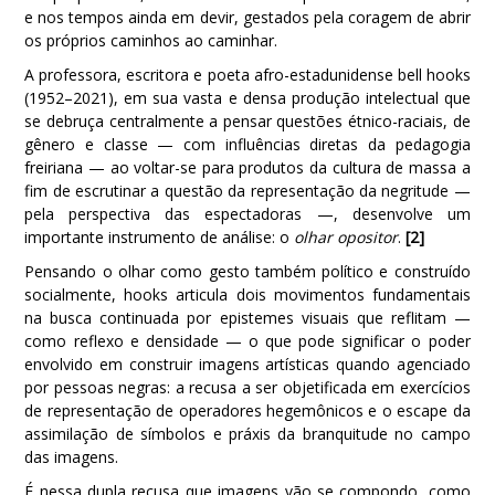
e nos tempos ainda em devir, gestados pela coragem de abrir
os próprios caminhos ao caminhar.
A professora, escritora e poeta afro-estadunidense bell hooks
(1952–2021), em sua vasta e densa produção intelectual que
se debruça centralmente a pensar questões étnico-raciais, de
gênero e classe — com influências diretas da pedagogia
freiriana — ao voltar-se para produtos da cultura de massa a
fim de escrutinar a questão da representação da negritude —
pela perspectiva das espectadoras —, desenvolve um
importante instrumento de análise: o
olhar opositor
.
[2]
Pensando o olhar como gesto também político e construído
socialmente, hooks articula dois movimentos fundamentais
na busca continuada por epistemes visuais que reflitam —
como reflexo e densidade — o que pode significar o poder
envolvido em construir imagens artísticas quando agenciado
por pessoas negras: a recusa a ser objetificada em exercícios
de representação de operadores hegemônicos e o escape da
assimilação de símbolos e práxis da branquitude no campo
das imagens.
É nessa dupla recusa que imagens vão se compondo, como