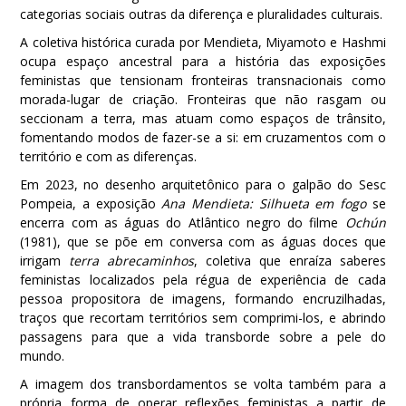
categorias sociais outras da diferença e pluralidades culturais.
A coletiva histórica curada por Mendieta, Miyamoto e Hashmi
ocupa espaço ancestral para a história das exposições
feministas que tensionam fronteiras transnacionais como
morada-lugar de criação. Fronteiras que não rasgam ou
seccionam a terra, mas atuam como espaços de trânsito,
fomentando modos de fazer-se a si: em cruzamentos com o
território e com as diferenças.
Em 2023, no desenho arquitetônico para o galpão do Sesc
Pompeia, a exposição
Ana Mendieta: Silhueta em fogo
se
encerra com as águas do Atlântico negro do filme
Ochún
(1981), que se põe em conversa com as águas doces que
irrigam
terra abrecaminhos
, coletiva que enraíza saberes
feministas localizados pela régua de experiência de cada
pessoa propositora de imagens, formando encruzilhadas,
traços que recortam territórios sem comprimi-los, e abrindo
passagens para que a vida transborde sobre a pele do
mundo.
A imagem dos transbordamentos se volta também para a
própria forma de operar reflexões feministas a partir de