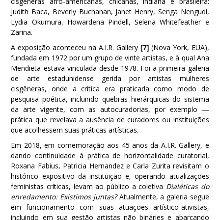
cisgêneras afro-americanas, chicanas, indiana e brasileira:
Judith Baca, Beverly Buchanan, Janet Henry, Senga Nengudi,
Lydia Okumura, Howardena Pindell, Selena Whitefeather e
Zarina.
A exposição aconteceu na A.I.R. Gallery
[7]
(Nova York, EUA),
fundada em 1972 por um grupo de vinte artistas, e à qual Ana
Mendieta estava vinculada desde 1978. Foi a primeira galeria
de arte estadunidense gerida por artistas mulheres
cisgêneras, onde a crítica era praticada como modo de
pesquisa poética, incluindo quebras hierárquicas do sistema
da arte vigente, com as autocuradorias, por exemplo —
prática que revelava a ausência de curadores ou instituições
que acolhessem suas práticas artísticas.
Em 2018, em comemoração aos 45 anos da A.I.R. Gallery, e
dando continuidade à prática de horizontalidade curatorial,
Roxana Fabius, Patricia Hernandez e Carla Zurita revisitam o
histórico expositivo da instituição e, operando atualizações
feministas críticas, levam ao público a coletiva
Dialéticas do
enredamento: Existimos juntas?
Atualmente, a galeria segue
em funcionamento com suas atuações artístico-ativistas,
incluindo em sua gestão artistas não bináries e abarcando