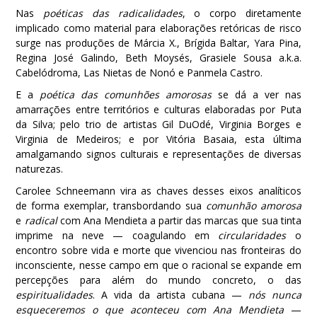
Nas
poéticas das radicalidades
, o corpo diretamente
implicado como material para elaborações retóricas de risco
surge nas produções de Márcia X., Brígida Baltar, Yara Pina,
Regina José Galindo, Beth Moysés, Grasiele Sousa a.k.a.
Cabelódroma, Las Nietas de Nonó e Panmela Castro.
E a
poética das comunhões amorosas
se dá a ver nas
amarrações entre territórios e culturas elaboradas por Puta
da Silva; pelo trio de artistas Gil DuOdé, Virginia Borges e
Virginia de Medeiros; e por Vitória Basaia, esta última
amalgamando signos culturais e representações de diversas
naturezas.
Carolee Schneemann vira as chaves desses eixos analíticos
de forma exemplar, transbordando sua
comunhão amorosa
e
radical
com Ana Mendieta a partir das marcas que sua tinta
imprime na neve — coagulando em
circularidades
o
encontro sobre vida e morte que vivenciou nas fronteiras do
inconsciente, nesse campo em que o racional se expande em
percepções para além do mundo concreto, o das
espiritualidades
. A vida da artista cubana —
nós nunca
esqueceremos o que aconteceu com Ana Mendieta
—