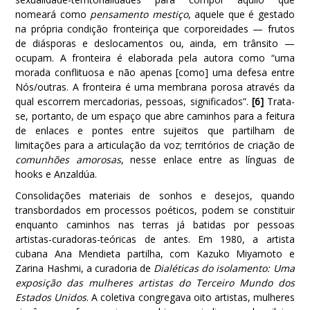
nomeará como
pensamento mestiço
, aquele que é gestado
na própria condição fronteiriça que corporeidades — frutos
de diásporas e deslocamentos ou, ainda, em trânsito —
ocupam. A fronteira é elaborada pela autora como “uma
morada conflituosa e não apenas [como] uma defesa entre
Nós/outras. A fronteira é uma membrana porosa através da
qual escorrem mercadorias, pessoas, significados”.
[6]
Trata-
se, portanto, de um espaço que abre caminhos para a feitura
de enlaces e pontes entre sujeitos que partilham de
limitações para a articulação da voz; territórios de criação de
comunhões amorosas
, nesse enlace entre as línguas de
hooks e Anzaldúa.
Consolidações materiais de sonhos e desejos, quando
transbordados em processos poéticos, podem se constituir
enquanto caminhos nas terras já batidas por pessoas
artistas-curadoras-teóricas de antes. Em 1980, a artista
cubana Ana Mendieta partilha, com Kazuko Miyamoto e
Zarina Hashmi, a curadoria de
Dialéticas do isolamento: Uma
exposição das mulheres artistas do Terceiro Mundo dos
Estados Unidos
. A coletiva congregava oito artistas, mulheres