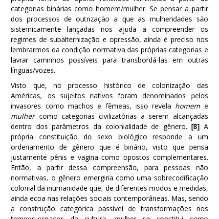
categorias binárias como homem/mulher. Se pensar a partir
dos processos de outrização a que as mulheridades são
sistemicamente lançadas nos ajuda a compreender os
regimes de subalternização e opressão, ainda é preciso nos
lembrarmos da condição normativa das próprias categorias e
lavrar caminhos possíveis para transbordá-las em outras
línguas/vozes.
Visto que, no processo histórico de colonização das
Américas, os sujeitos nativos foram denominados pelos
invasores como machos e fêmeas, isso revela
homem
e
mulher
como categorias civilizatórias a serem alcançadas
dentro dos parâmetros da colonialidade de gênero.
[8]
A
própria constituição do sexo biológico responde a um
ordenamento de gênero que é binário, visto que pensa
justamente pênis e vagina como opostos complementares.
Então, a partir dessa compreensão, para pessoas não
normativas, o gênero emergiria como uma sobrecodificação
colonial da inumanidade que, de diferentes modos e medidas,
ainda ecoa nas relações sociais contemporâneas. Mas, sendo
a construção categórica passível de transformações nos
tempos-espaços da cultura, mulher se constitui como