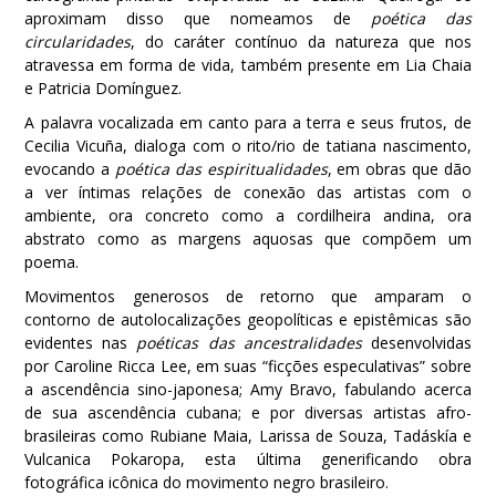
aproximam disso que nomeamos de
poética das
circularidades
, do caráter contínuo da natureza que nos
atravessa em forma de vida, também presente em Lia Chaia
e Patricia Domínguez.
A palavra vocalizada em canto para a terra e seus frutos, de
Cecilia Vicuña, dialoga com o rito/rio de tatiana nascimento,
evocando a
poética das espiritualidades
, em obras que dão
a ver íntimas relações de conexão das artistas com o
ambiente, ora concreto como a cordilheira andina, ora
abstrato como as margens aquosas que compõem um
poema.
Movimentos generosos de retorno que amparam o
contorno de autolocalizações geopolíticas e epistêmicas são
evidentes nas
poéticas das ancestralidades
desenvolvidas
por Caroline Ricca Lee, em suas “ficções especulativas” sobre
a ascendência sino-japonesa; Amy Bravo, fabulando acerca
de sua ascendência cubana; e por diversas artistas afro-
brasileiras como Rubiane Maia, Larissa de Souza, Tadáskía e
Vulcanica Pokaropa, esta última generificando obra
fotográfica icônica do movimento negro brasileiro.