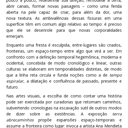
pouco a pouco, redesenhar sua direção, remodelar a terra,
abrir canais, formar novas paisagens – como uma ferida
aberta na pele capaz de criar, para além da dor, uma
nova textura. As ambivalências dessas fissuras em uma
superfície têm em comum algo relativo ao tempo: é preciso
que ele se desenrole para que novas corporalidades
emerjam.
Enquanto uma fresta é esculpida, entre-lugares são criados,
fronteiras, um espaço-tempo entre algo que virá a ser. Em
confronto com a definição temporal hegemônica, moderna e
ocidental, concebida de modo cronológico e linear, outras
culturas se elaboram em temporalidades distintas, de modo
que a linha reta circula e funda noções como a de
tempo
espiralar
, a dilatação e confluência de passado, presente e
futuro.
Nas artes visuais, a escolha de como contar uma história
pode ser exercitada por curadorias que retomam caminhos,
subvertendo cronologias na escavação sutil de outros modos
de dizer sobre as existências. A exposição
terra
abrecaminhos
propõe expansões espaço-temporais e
assume a fronteira como lugar: invoca a artista Ana Mendieta