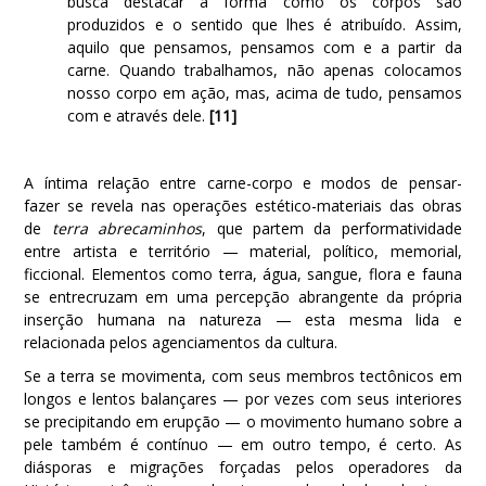
busca destacar a forma como os corpos são
produzidos e o sentido que lhes é atribuído. Assim,
aquilo que pensamos, pensamos com e a partir da
carne. Quando trabalhamos, não apenas colocamos
nosso corpo em ação, mas, acima de tudo, pensamos
com e através dele.
[11]
A íntima relação entre carne-corpo e modos de pensar-
fazer se revela nas operações estético-materiais das obras
de
terra abrecaminhos
, que partem da performatividade
entre artista e território — material, político, memorial,
ficcional. Elementos como terra, água, sangue, flora e fauna
se entrecruzam em uma percepção abrangente da própria
inserção humana na natureza — esta mesma lida e
relacionada pelos agenciamentos da cultura.
Se a terra se movimenta, com seus membros tectônicos em
longos e lentos balançares — por vezes com seus interiores
se precipitando em erupção — o movimento humano sobre a
pele também é contínuo — em outro tempo, é certo. As
diásporas e migrações forçadas pelos operadores da