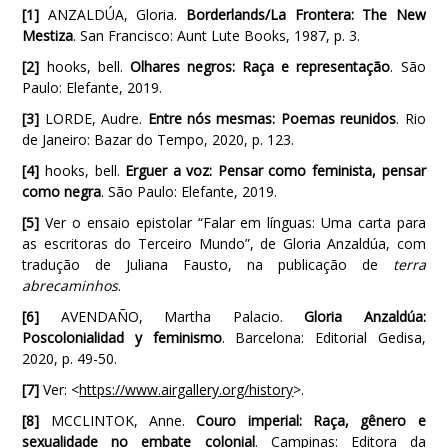
[1]
ANZALDÚA, Gloria.
Borderlands/La Frontera: The New
Mestiza
. San Francisco: Aunt Lute Books, 1987, p. 3.
[2]
hooks, bell.
Olhares negros: Raça e representação
. São
Paulo: Elefante, 2019.
[3]
LORDE, Audre.
Entre nós mesmas: Poemas reunidos
. Rio
de Janeiro: Bazar do Tempo, 2020, p. 123.
[4]
hooks, bell.
Erguer a voz: Pensar como feminista, pensar
como negra
. São Paulo: Elefante, 2019.
[5]
Ver o ensaio epistolar “Falar em línguas: Uma carta para
as escritoras do Terceiro Mundo”, de Gloria Anzaldúa, com
tradução de Juliana Fausto, na publicação de
terra
abrecaminhos
.
[6]
AVENDAÑO, Martha Palacio.
Gloria Anzaldúa:
Poscolonialidad y feminismo
. Barcelona: Editorial Gedisa,
2020, p. 49-50.
[7]
Ver: <
https://www.airgallery.org/history
>.
[8]
MCCLINTOK, Anne.
Couro imperial: Raça, gênero e
sexualidade no embate colonial
. Campinas: Editora da