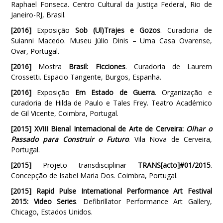
Raphael Fonseca. Centro Cultural da Justiça Federal, Rio de
Janeiro-RJ, Brasil.
[2016]
Exposição
Sob (Ul)Trajes e Gozos
. Curadoria de
Suianni Macedo. Museu Júlio Dinis – Uma Casa Ovarense,
Ovar, Portugal.
[2016]
Mostra
Brasil: Ficciones
. Curadoria de Laurem
Crossetti. Espacio Tangente, Burgos, Espanha.
[2016]
Exposição
Em Estado de Guerra
. Organização e
curadoria de Hilda de Paulo e Tales Frey. Teatro Académico
de Gil Vicente, Coimbra, Portugal.
[2015]
XVIII Bienal Internacional de Arte de Cerveira:
Olhar o
Passado para Construir o Futuro
. Vila Nova de Cerveira,
Portugal.
[2015]
Projeto transdisciplinar
TRANS[acto]#01/2015
.
Concepção de Isabel Maria Dos. Coimbra, Portugal.
[2015]
Rapid Pulse International Performance Art Festival
2015: Video Series
. Defibrillator Performance Art Gallery,
Chicago, Estados Unidos.