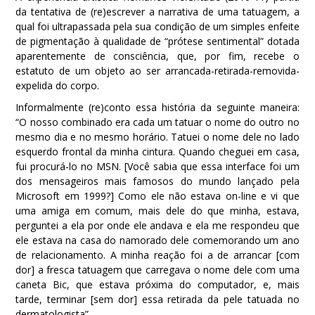
da tentativa de (re)escrever a narrativa de uma tatuagem, a
qual foi ultrapassada pela sua condição de um simples enfeite
de pigmentação à qualidade de “prótese sentimental” dotada
aparentemente de consciência, que, por fim, recebe o
estatuto de um objeto ao ser arrancada-retirada-removida-
expelida do corpo.
Informalmente (re)conto essa história da seguinte maneira:
“O nosso combinado era cada um tatuar o nome do outro no
mesmo dia e no mesmo horário. Tatuei o nome dele no lado
esquerdo frontal da minha cintura. Quando cheguei em casa,
fui procurá-lo no MSN. [Você sabia que essa interface foi um
dos mensageiros mais famosos do mundo lançado pela
Microsoft em 1999?] Como ele não estava on-line e vi que
uma amiga em comum, mais dele do que minha, estava,
perguntei a ela por onde ele andava e ela me respondeu que
ele estava na casa do namorado dele comemorando um ano
de relacionamento. A minha reação foi a de arrancar [com
dor] a fresca tatuagem que carregava o nome dele com uma
caneta Bic, que estava próxima do computador, e, mais
tarde, terminar [sem dor] essa retirada da pele tatuada no
dermatologista”.