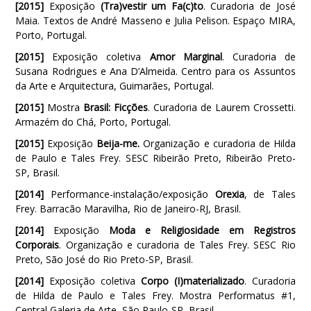
[2015]
Exposição
(Tra)vestir um Fa(c)to
. Curadoria de José
Maia. Textos de André Masseno e Julia Pelison. Espaço MIRA,
Porto, Portugal.
[2015]
Exposição coletiva
Amor Marginal
. Curadoria de
Susana Rodrigues e Ana D’Almeida. Centro para os Assuntos
da Arte e Arquitectura, Guimarães, Portugal.
[2015]
Mostra
Brasil: Ficções
. Curadoria de Laurem Crossetti.
Armazém do Chá, Porto, Portugal.
[2015]
Exposição
Beija-me
.
Organização e curadoria de Hilda
de Paulo e Tales Frey. SESC Ribeirão Preto, Ribeirão Preto-
SP, Brasil.
[2014]
Performance-instalação/exposição
Orexia
, de Tales
Frey. Barracão Maravilha, Rio de Janeiro-RJ, Brasil.
[2014]
Exposição
Moda e Religiosidade em Registros
Corporais
. Organização e curadoria de Tales Frey. SESC Rio
Preto, São José do Rio Preto-SP, Brasil.
[2014]
Exposição coletiva
Corpo (I)materializado
. Curadoria
de Hilda de Paulo e Tales Frey. Mostra Performatus #1,
Central Galeria de Arte, São Paulo-SP, Brasil.