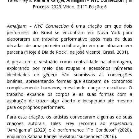
Tales Frey & Katiana Rangel,
Amalgam – NYC Connection | In
Process
, 2023. Vídeo, 2’11”. Edição: 6
Amalgam – NYC Connection
é uma criação em que dois
performers do Brasil se encontram em Nova York para
elaborarem um trabalho performativo após mais de duas
décadas de uma primeira colaboração em que atuaram em
parceria (“Hoje é Dia de Rock”, de José Vicente, Brasil, 2001).
A peça tem o vestuário como centralidade na abordagem,
explorando por meio das roupas e acessórios inúmeras
identidades de gênero não submissas às convenções
binárias, apresentando formas que escapam de contornos
completamente humanos, mesclando dança e escultura. O
trabalho expande os corpos e as suas formas com a
aspiração de trazer algo aberto e inesperado até mesmo
para os próprios performers.
Para esta criação, os artistas convocaram algumas de suas
criações autorais. Tales Frey recorreu ao espetáculo
“Amálgama” (2023) e à performance “Fio Condutor” (2020),
enquanto Katiana Rangel revisitou “Suspended” (2016).