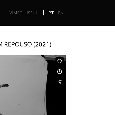
VIMEO
ISSUU
PT
EN
M REPOUSO (2021)