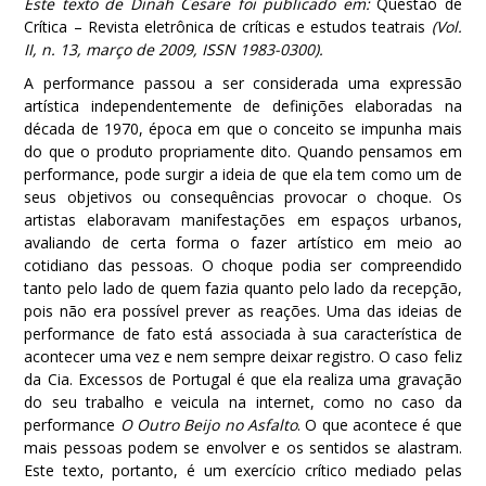
Este texto de Dinah Cesare foi publicado em:
Questão de
Crítica – Revista eletrônica de críticas e estudos teatrais
(Vol.
II, n. 13, março de 2009, ISSN 1983-0300).
A performance passou a ser considerada uma expressão
artística independentemente de definições elaboradas na
década de 1970, época em que o conceito se impunha mais
do que o produto propriamente dito. Quando pensamos em
performance, pode surgir a ideia de que ela tem como um de
seus objetivos ou consequências provocar o choque. Os
artistas elaboravam manifestações em espaços urbanos,
avaliando de certa forma o fazer artístico em meio ao
cotidiano das pessoas. O choque podia ser compreendido
tanto pelo lado de quem fazia quanto pelo lado da recepção,
pois não era possível prever as reações. Uma das ideias de
performance de fato está associada à sua característica de
acontecer uma vez e nem sempre deixar registro. O caso feliz
da Cia. Excessos de Portugal é que ela realiza uma gravação
do seu trabalho e veicula na internet, como no caso da
performance
O Outro Beijo no Asfalto
. O que acontece é que
mais pessoas podem se envolver e os sentidos se alastram.
Este texto, portanto, é um exercício crítico mediado pelas