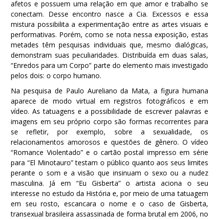
afetos e possuem uma relação em que amor e trabalho se
conectam. Desse encontro nasce a Cia. Excessos e essa
mistura possibilita a experimentação entre as artes visuais e
performativas. Porém, como se nota nessa exposição, estas
metades têm pesquisas individuais que, mesmo dialógicas,
demonstram suas peculiaridades. Distribuída em duas salas,
“Enredos para um Corpo” parte do elemento mais investigado
pelos dois: o corpo humano.
Na pesquisa de Paulo Aureliano da Mata, a figura humana
aparece de modo virtual em registros fotográficos e em
vídeo. As tatuagens e a possibilidade de escrever palavras e
imagens em seu próprio corpo são formas recorrentes para
se refletir, por exemplo, sobre a sexualidade, os
relacionamentos amorosos e questões de gênero. O vídeo
“Romance Violentado” e o cartão postal impresso em série
para “El Minotauro” testam o público quanto aos seus limites
perante o som e a visão que insinuam o sexo ou a nudez
masculina. Já em “Eu Gisberta” o artista aciona o seu
interesse no estudo da História e, por meio de uma tatuagem
em seu rosto, escancara o nome e o caso de Gisberta,
transexual brasileira assassinada de forma brutal em 2006, no