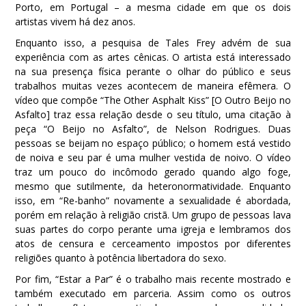
Porto, em Portugal – a mesma cidade em que os dois
artistas vivem há dez anos.
Enquanto isso, a pesquisa de Tales Frey advém de sua
experiência com as artes cênicas. O artista está interessado
na sua presença física perante o olhar do público e seus
trabalhos muitas vezes acontecem de maneira efêmera. O
vídeo que compõe “The Other Asphalt Kiss” [O Outro Beijo no
Asfalto] traz essa relação desde o seu título, uma citação à
peça “O Beijo no Asfalto”, de Nelson Rodrigues. Duas
pessoas se beijam no espaço público; o homem está vestido
de noiva e seu par é uma mulher vestida de noivo. O vídeo
traz um pouco do incômodo gerado quando algo foge,
mesmo que sutilmente, da heteronormatividade. Enquanto
isso, em “Re-banho” novamente a sexualidade é abordada,
porém em relação à religião cristã. Um grupo de pessoas lava
suas partes do corpo perante uma igreja e lembramos dos
atos de censura e cerceamento impostos por diferentes
religiões quanto à potência libertadora do sexo.
Por fim, “Estar a Par” é o trabalho mais recente mostrado e
também executado em parceria. Assim como os outros