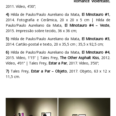
Romance Violentado
,
2011. Vídeo, 4’30’’;
4)
Hilda de Paulo/Paulo Aureliano da Mata,
El Minotauro #1
,
2014. Fotografia e Cerâmica, 20 x 20 x 5 cm | Hilda de
Paulo/Paulo Aureliano da Mata,
El Minotauro #4 – Veste
,
2015. Impressão sobre tecido, 36 x 36 cm;
5)
Hilda de Paulo/Paulo Aureliano da Mata,
El Minotauro #3
,
2014. Cartão-postal e texto, 20 x 35,5 cm ; 35,5 x 92,5 cm;
6)
Hilda de Paulo/Paulo Aureliano da Mata,
El Minotauro #4
,
2015. Vídeo, 1’15’’ | Tales Frey,
The Other Asphalt Kiss
, 2012.
Vídeo, 4’01’’ | Tales Frey,
Estar a Par
, 2017. Vídeo, 3’50’’;
7)
Tales Frey,
Estar a Par – Objeto
, 2017. Objeto, 63 x 12 x
11,5 cm.