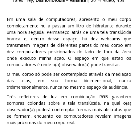
Tales Frey,
Dismorfofobia – Variante I
, 2014. Vídeo, 4’59”
Em uma sala de computadores, apresento o meu corpo
completamente nu a passar um litro de hidratante durante
uma hora seguida. Permaneço atrás de uma tela translúcida
branca e, dentro desse espaço, há dez webcams que
transmitem imagens de diferentes partes do meu corpo em
dez computadores posicionados do lado de fora da área
onde executo minha ação. O espaço em que estão os
computadores é onde o(a) observador(a) pode transitar.
O meu corpo só pode ser contemplado através da mediação
das telas, em sua forma bidimensional, nunca
tridimensionalmente, nunca no mesmo espaço da audiência.
Três refletores de luz em combinação RGB garantem
sombras coloridas sobre a tela translúcida, na qual o(a)
observador(a) poderá contemplar formas mais abstratas que
se formam, enquanto os computadores revelam imagens
mais próximas do meu corpo real.