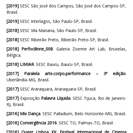
[2019]
SESC São José dos Campos, São José dos Campos-SP,
Brasil.
[2019]
SESC Interlagos, São Paulo-SP, Brasil.
[2018]
SESC Vila Mariana, São Paulo-SP, Brasil.
[2018]
SESC Ribeirão Preto, Ribeirão Preto-SP, Brasil.
[2018]
Perfocilinne_008
. Galeria Zsenne Art Lab, Bruxelas,
Bélgica.
[2018]
LIMIAR
. SESC Bauru, Bauru-SP, Brasil.
[2017]
Paralela arte.corpo.performance – 3ª edição
.
Uberlândia-MG, Brasil.
[2017]
SESC Araraquara, Araraquara-SP, Brasil.
[2017]
Exposição
Palavra Líquida
. SESC Tijuca, Rio de Janeiro-
RJ, Brasil.
[2016] Mix Dança
. SESC Palladium, Belo Horizonte-MG, Brasil.
[2016] Convergência 2016
. SESC TO, Palmas-TO, Brasil.
[2016] Queer Lisboa XX: Festival Internacional de Cinema