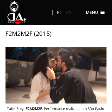
PT
EN
MENU
F2M2M2F (2015)
Tales Frey,
F2M2M2F
. Performance realizada em São Paulo-