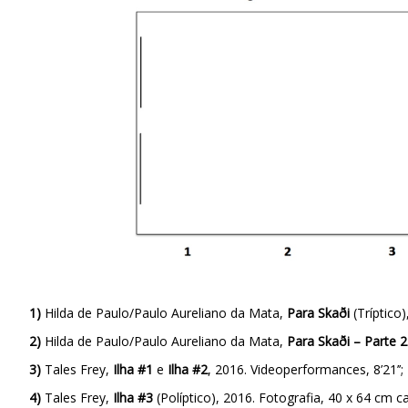
1)
Hilda de Paulo/Paulo Aureliano da Mata,
Para
Skaði
(Tríptico),
2)
Hilda de Paulo/Paulo Aureliano da Mata,
Para Skaði – Parte 2
3)
Tales Frey,
Ilha #1
e
Ilha #2
, 2016. Videoperformances, 8’21’’; 1
4)
Tales Frey,
Ilha #3
(Políptico), 2016. Fotografia, 40 x 64 cm c