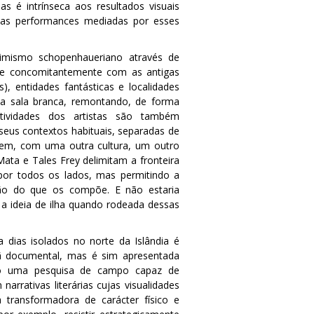
s é intrínseca aos resultados visuais
 das performances mediadas por esses
imismo schopenhaueriano através de
e concomitantemente com as antigas
), entidades fantásticas e localidades
a sala branca, remontando, de forma
jetividades dos artistas são também
seus contextos habituais, separadas de
gem, com uma outra cultura, um outro
Mata e Tales Frey delimitam a fronteira
 por todos os lados, mas permitindo a
ão do que os compõe. E não estaria
a ideia de ilha quando rodeada dessas
dias isolados no norte da Islândia é
 documental, mas é sim apresentada
o uma pesquisa de campo capaz de
rrativas literárias cujas visualidades
a transformadora de carácter físico e