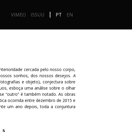
VIMEO
ISSUU
PT
EN
interioridade cercada pelo nosso corpo,
s nossos sonhos, dos nossos desejos.
A
fotografias e objeto), conjectura sobre
nquos, esboça uma análise sobre o olhar
e “outro” é também notado. As obras
tica ocorrida entre dezembro de 2015 e
ente um ano depois, toda a conjuntura