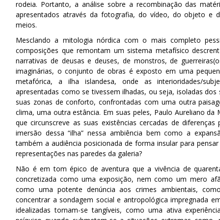
rodeia. Portanto, a análise sobre a recombinação das matéria
apresentados através da fotografia, do vídeo, do objeto e
meios.
Mesclando a mitologia nórdica com o mais completo pess
composições que remontam um sistema metafísico descrent
narrativas de deusas e deuses, de monstros, de guerreiras(os
imaginárias, o conjunto de obras é exposto em uma pequen
metafórica, a ilha islandesa, onde as interioridades/sub
apresentadas como se tivessem ilhadas, ou seja, isoladas dos 
suas zonas de conforto, confrontadas com uma outra paisa
clima, uma outra estância. Em suas peles, Paulo Aureliano da 
que circunscreve as suas existências cercadas de diferenças
imersão dessa “ilha” nessa ambiência bem como a expans
também a audiência posicionada de forma insular para pensar 
representações nas paredes da galeria?
Não é em tom épico de aventura que a vivência de quarenta 
concretizada como uma exposição, nem como um mero afã
como uma potente denúncia aos crimes ambientais, com
concentrar a sondagem social e antropológica impregnada em na
idealizadas tornam-se tangíveis, como uma ativa experiênci