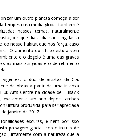
lonizar um outro planeta começa a ser
 da temperatura média global também é
alizadas nesses temas, naturalmente
stações que dia a dia são dirigidas à
el do nosso habitat que nos força, caso
erra. O aumento do efeito estufa vem
mbiente e o degelo é uma das graves
es as mais atingidas e o derretimento
da.
 vigentes, o duo de artistas da Cia.
érie de obras a partir de uma intensa
o Fjúk Arts Centre na cidade de Húsavík
a, exatamente um ano depois, ambos
conjuntura produzida para ser apreciada
 de janeiro de 2017.
tonalidades escuras, e nem por isso
sta paisagem glacial, sob o intuito de
dação juntamente com a natureza que a