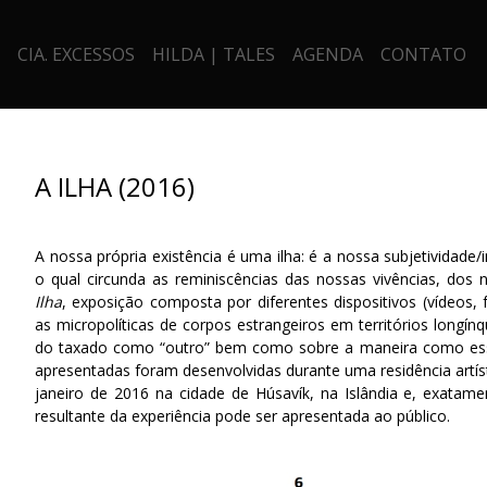
CIA. EXCESSOS
HILDA | TALES
AGENDA
CONTATO
A ILHA (2016)
A nossa própria existência é uma ilha: é a nossa subjetividade/
o qual circunda as reminiscências das nossas vivências, do
Ilha
, exposição composta por diferentes dispositivos (vídeos, 
as micropolíticas de corpos estrangeiros em territórios longí
do taxado como “outro” bem como sobre a maneira como ess
apresentadas foram desenvolvidas durante uma residência artís
janeiro de 2016 na cidade de Húsavík, na Islândia e, exatam
resultante da experiência pode ser apresentada ao público.