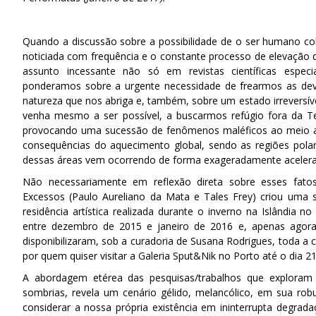
Quando a discussão sobre a possibilidade de o ser humano co
noticiada com frequência e o constante processo de elevação
assunto incessante não só em revistas científicas especi
ponderamos sobre a urgente necessidade de frearmos as deva
natureza que nos abriga e, também, sobre um estado irreversív
venha mesmo a ser possível, a buscarmos refúgio fora da T
provocando uma sucessão de fenômenos maléficos ao meio a
consequências do aquecimento global, sendo as regiões polar
dessas áreas vem ocorrendo de forma exageradamente acelera
Não necessariamente em reflexão direta sobre esses fatos
Excessos (Paulo Aureliano da Mata e Tales Frey) criou uma s
residência artística realizada durante o inverno na Islândia n
entre dezembro de 2015 e janeiro de 2016 e, apenas agor
disponibilizaram, sob a curadoria de Susana Rodrigues, toda a 
por quem quiser visitar a Galeria Sput&Nik no Porto até o dia 21
A abordagem etérea das pesquisas/trabalhos que exploram 
sombrias, revela um cenário gélido, melancólico, em sua robu
considerar a nossa própria existência em ininterrupta degra