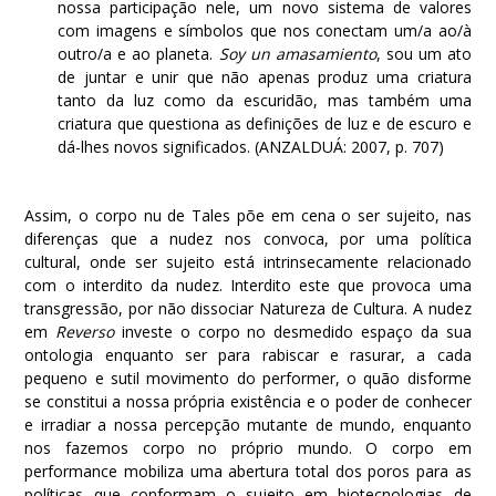
nossa participação nele, um novo sistema de valores
com imagens e símbolos que nos conectam um/a ao/à
outro/a e ao planeta.
Soy un amasamiento
, sou um ato
de juntar e unir que não apenas produz uma criatura
tanto da luz como da escuridão, mas também uma
criatura que questiona as definições de luz e de escuro e
dá-lhes novos significados. (ANZALDUÁ: 2007, p. 707)
Assim, o corpo nu de Tales põe em cena o ser sujeito, nas
diferenças que a nudez nos convoca, por uma política
cultural, onde ser sujeito está intrinsecamente relacionado
com o interdito da nudez. Interdito este que provoca uma
transgressão, por não dissociar Natureza de Cultura. A nudez
em
Reverso
investe o corpo no desmedido espaço da sua
ontologia enquanto ser para rabiscar e rasurar, a cada
pequeno e sutil movimento do performer, o quão disforme
se constitui a nossa própria existência e o poder de conhecer
e irradiar a nossa percepção mutante de mundo, enquanto
nos fazemos corpo no próprio mundo. O corpo em
performance mobiliza uma abertura total dos poros para as
políticas que conformam o sujeito em biotecnologias de