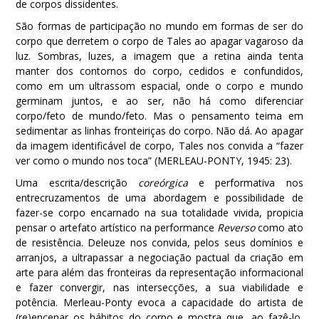
de corpos dissidentes.
São formas de participação no mundo em formas de ser do
corpo que derretem o corpo de Tales ao apagar vagaroso da
luz. Sombras, luzes, a imagem que a retina ainda tenta
manter dos contornos do corpo, cedidos e confundidos,
como em um ultrassom espacial, onde o corpo e mundo
germinam juntos, e ao ser, não há como diferenciar
corpo/feto de mundo/feto. Mas o pensamento teima em
sedimentar as linhas fronteiriças do corpo. Não dá. Ao apagar
da imagem identificável de corpo, Tales nos convida a “fazer
ver como o mundo nos toca” (MERLEAU-PONTY, 1945: 23).
Uma escrita/descrição
coreórgica
e performativa nos
entrecruzamentos de uma abordagem e possibilidade de
fazer-se corpo encarnado na sua totalidade vivida, propicia
pensar o artefato artístico na performance
Reverso
como ato
de resistência. Deleuze nos convida, pelos seus domínios e
arranjos, a ultrapassar a negociação pactual da criação em
arte para além das fronteiras da representação informacional
e fazer convergir, nas intersecções, a sua viabilidade e
potência. Merleau-Ponty evoca a capacidade do artista de
(re)encenar os hábitos do corpo e mostra que, ao fazê-lo,