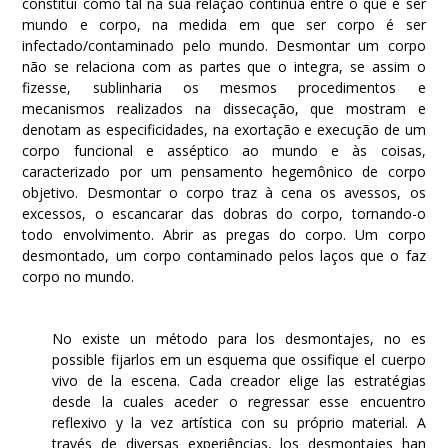
constitui como tal na sua relação contínua entre o que é ser
mundo e corpo, na medida em que ser corpo é ser
infectado/contaminado pelo mundo. Desmontar um corpo
não se relaciona com as partes que o integra, se assim o
fizesse, sublinharia os mesmos procedimentos e
mecanismos realizados na dissecação, que mostram e
denotam as especificidades, na exortação e execução de um
corpo funcional e asséptico ao mundo e às coisas,
caracterizado por um pensamento hegemônico de corpo
objetivo. Desmontar o corpo traz à cena os avessos, os
excessos, o escancarar das dobras do corpo, tornando-o
todo envolvimento. Abrir as pregas do corpo. Um corpo
desmontado, um corpo contaminado pelos laços que o faz
corpo no mundo.
No existe un método para los desmontajes, no es
possible fijarlos em un esquema que ossifique el cuerpo
vivo de la escena. Cada creador elige las estratégias
desde la cuales aceder o regressar esse encuentro
reflexivo y la vez artística con su próprio material. A
través de diversas experiências, los desmontajes han