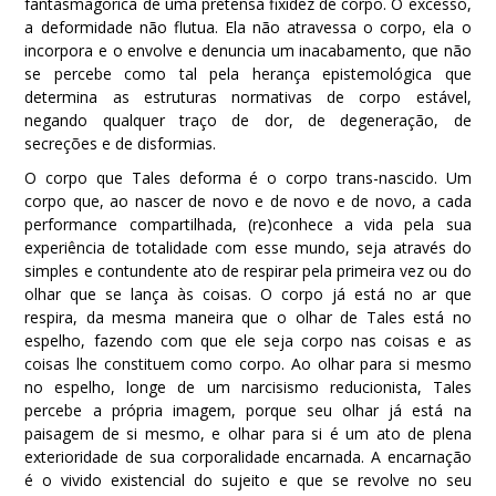
fantasmagórica de uma pretensa fixidez de corpo. O excesso,
a deformidade não flutua. Ela não atravessa o corpo, ela o
incorpora e o envolve e denuncia um inacabamento, que não
se percebe como tal pela herança epistemológica que
determina as estruturas normativas de corpo estável,
negando qualquer traço de dor, de degeneração, de
secreções e de disformias.
O corpo que Tales deforma é o corpo trans-nascido. Um
corpo que, ao nascer de novo e de novo e de novo, a cada
performance compartilhada, (re)conhece a vida pela sua
experiência de totalidade com esse mundo, seja através do
simples e contundente ato de respirar pela primeira vez ou do
olhar que se lança às coisas. O corpo já está no ar que
respira, da mesma maneira que o olhar de Tales está no
espelho, fazendo com que ele seja corpo nas coisas e as
coisas lhe constituem como corpo. Ao olhar para si mesmo
no espelho, longe de um narcisismo reducionista, Tales
percebe a própria imagem, porque seu olhar já está na
paisagem de si mesmo, e olhar para si é um ato de plena
exterioridade de sua corporalidade encarnada. A encarnação
é o vivido existencial do sujeito e que se revolve no seu