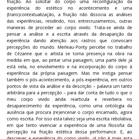
fruição. Ao solicitar do corpo uma reconfiguração da
experiência do estético no acontecimento e uma
(trans)contextualização, a fruição não dissocia as análises
das experiências, residindo, nos entrecruzamentos, outras
maneiras de proceder ao corpo vivido. Trata-se ainda de
pensar a análise e a escrita através da desaparição da
experiência dando atenção aos rastros que convocam
percepções do mundo. Merleau-Ponty percebe no trabalho
de Cézanne que o artista se torna presença na obra na
medida em que, ao pintar uma paisagem, uma parte dele já
está nela, no envolvimento e na incorporação do corpo à
experiência da própria paisagem. Mas me instiga pensar
também o pós-acontecimento, a pós-experiência, em outros
pontos de vista da análise e da descrição – palavra um tanto
arbitrária para a percepção – para dar conta de tudo o que o
meu corpo vivido ainda rearticula e reverbera no
desaparecimento da experiência, como uma ontologia da
ausência que procura (re)encenar o corpo encarnado, agora
como escrita. Por isso esta talvez seja uma escrita rebolativa,
em que tento vivenciar a experiência de uma filosofia da
percepção na fruição estética dessa performance. E, ao
descrever a experiência do corpo vivido, já não é mais esta