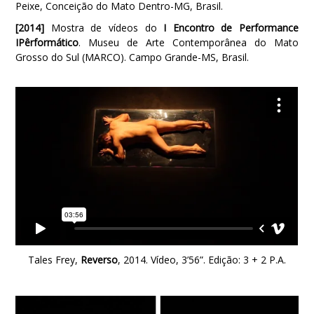
Peixe, Conceição do Mato Dentro-MG, Brasil.
[2014]
Mostra de vídeos do
I Encontro de Performance
IPêrformático
. Museu de Arte Contemporânea do Mato
Grosso do Sul (MARCO). Campo Grande-MS, Brasil.
Tales Frey,
Reverso
, 2014. Vídeo, 3’56”. Edição: 3 + 2 P.A.