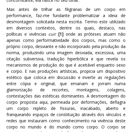
concomitante, ela nasce no seu olhar.
Mas antes de trilhar as filigranas de um corpo em
performance, faz-me fundante problematizar a ideia de
desmontagem solicitada nesta escrita. Termo este utilizado
em diversos contextos, dentre os quais, destaco, nas
políticas e vivências
cuir
[1]
onde as próteses atuam não
apenas como performatividade dos corpos, mas como o
próprio corpo, desviante e não incorporado pela produção da
norma, produzindo uma imagem desviada, excessiva, uma
citação subversiva, tradução hiperbólica e que revela os
mecanismos de produção do que é aceitável enquanto sexo
e corpo. E nas produções artísticas, propicia um dispositivo
estético que coloca em discussão e inverte as regulações
entre cópia e original, que emanam e jorram numa
glamorização de recortes, montagens, colagens,
contestações das estéticas dominantes. A desmontagem do
corpo proposta aqui, permeada por deformações, deflagra
um corpo repleto de fissuras, inacabado, aberto e
franqueando espaços de constituição através dos vínculos e
redes que instauram como conhecimento na vivência deste
corpo no mundo e do mundo como corpo. O corpo se