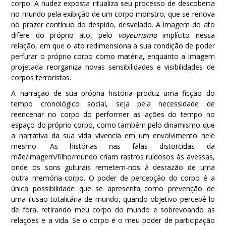
corpo. A nudez exposta ritualiza seu processo de descoberta
no mundo pela exibição de um corpo monstro, que se renova
no prazer contínuo do despido, desvelado. A imagem do ato
difere do próprio ato, pelo
voyeurismo
implícito nessa
relação, em que o ato redimensiona a sua condição de poder
perfurar o próprio corpo como matéria, enquanto a imagem
projetada reorganiza novas sensibilidades e visibilidades de
corpos terroristas.
A narração de sua própria história produz uma ficção do
tempo cronológico social, seja pela necessidade de
reencenar no corpo do performer as ações do tempo no
espaço do próprio corpo, como também pelo dinamismo que
a narrativa da sua vida vivencia em um envolvimento nele
mesmo. As histórias nas falas distorcidas da
mãe/imagem/filho/mundo criam rastros ruidosos às avessas,
onde os sons guturais remetem-nos à desrazão de uma
outra memória-corpo. O poder de percepção do corpo é a
única possibilidade que se apresenta como prevenção de
uma ilusão totalitária de mundo, quando objetivo percebê-lo
de fora, retirando meu corpo do mundo e sobrevoando as
relações e a vida. Se o corpo é o meu poder de participação