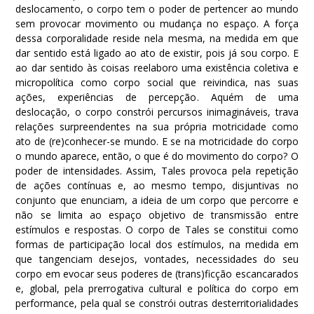
deslocamento, o corpo tem o poder de pertencer ao mundo
sem provocar movimento ou mudança no espaço. A força
dessa corporalidade reside nela mesma, na medida em que
dar sentido está ligado ao ato de existir, pois já sou corpo. E
ao dar sentido às coisas reelaboro uma existência coletiva e
micropolítica como corpo social que reivindica, nas suas
ações, experiências de percepção. Aquém de uma
deslocação, o corpo constrói percursos inimagináveis, trava
relações surpreendentes na sua própria motricidade como
ato de (re)conhecer-se mundo. E se na motricidade do corpo
o mundo aparece, então, o que é do movimento do corpo? O
poder de intensidades. Assim, Tales provoca pela repetição
de ações contínuas e, ao mesmo tempo, disjuntivas no
conjunto que enunciam, a ideia de um corpo que percorre e
não se limita ao espaço objetivo de transmissão entre
estímulos e respostas. O corpo de Tales se constitui como
formas de participação local dos estímulos, na medida em
que tangenciam desejos, vontades, necessidades do seu
corpo em evocar seus poderes de (trans)ficção escancarados
e, global, pela prerrogativa cultural e política do corpo em
performance, pela qual se constrói outras desterritorialidades