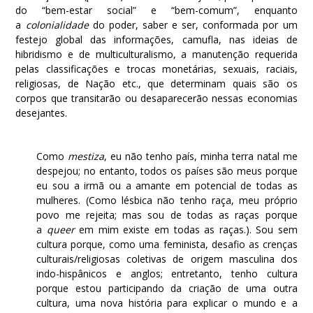
do “bem-estar social” e “bem-comum”, enquanto
a
colonialidade
do poder, saber e ser, conformada por um
festejo global das informações, camufla, nas ideias de
hibridismo e de multiculturalismo, a manutenção requerida
pelas classificações e trocas monetárias, sexuais, raciais,
religiosas, de Nação etc., que determinam quais são os
corpos que transitarão ou desaparecerão nessas economias
desejantes.
Como
mestiza
, eu não tenho país, minha terra natal me
despejou; no entanto, todos os países são meus porque
eu sou a irmã ou a amante em potencial de todas as
mulheres. (Como lésbica não tenho raça, meu próprio
povo me rejeita; mas sou de todas as raças porque
a
queer
em mim existe em todas as raças.). Sou sem
cultura porque, como uma feminista, desafio as crenças
culturais/religiosas coletivas de origem masculina dos
indo-hispânicos e anglos; entretanto, tenho cultura
porque estou participando da criação de uma outra
cultura, uma nova história para explicar o mundo e a